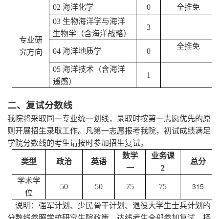
02
海洋化学
0
全推免
03
生物海洋学与海洋
International
3
生物学（含海洋战略）
专业研
全推免
04
海洋地质学
0
究方向
Join Us
05
海洋技术（含海洋
1
遥感）
二、复试分数线
我院将采取同一专业统一划线，录取时按第一志愿优先的原
则开展招生录取工作。凡第一志愿报考我院，初试成绩满足
学院分数线的考生请按时参加招生复试。
数学
业务课
类型
政治
英语
总分
一
2
学术学
315
50
50
75
75
位
说明：强军计划、少民骨干计划、退役大学生士兵计划的
分数线参照学校研究生院政策，达线考生全部参加复试，择