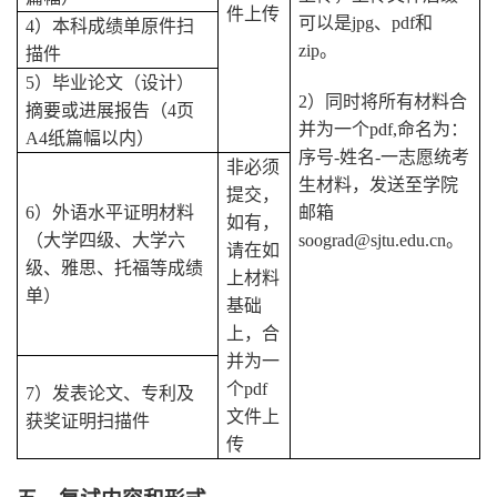
件上传
可以是jpg、pdf和
4
）本科成绩单原件扫
zip。
描件
5
）毕业论文（设计）
2
）同时将所有材料合
摘要或进展报告（4页
并为一个pdf,命名为：
A4纸篇幅以内）
序号-姓名-一志愿统考
非必须
生材料，发送至学院
提交，
6
）外语水平证明材料
邮箱
如有，
（大学四级、大学六
soograd@sjtu.edu.cn
。
请在如
级、雅思、托福等成绩
上材料
单）
基础
上，合
并为一
个pdf
7
）发表论文、专利及
文件上
获奖证明扫描件
传