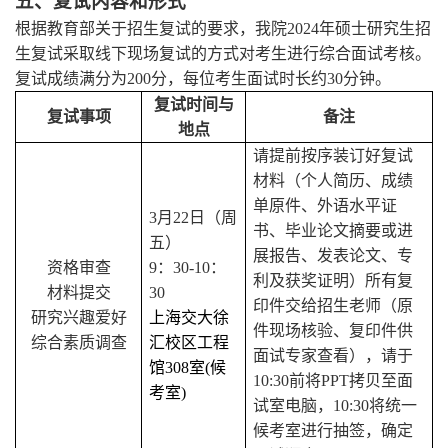
五、复试内容和形式
根据教育部关于招生复试的要求，我院2024年硕士研究生招
生复试采取线下现场复试的方式对考生进行综合面试考核。
复试成绩满分为200分，每位考生面试时长约30分钟。
复试时间与
复试事项
备注
地点
请提前按序装订好复试
材料（个人简历、成绩
单原件、外语水平证
3
月22日（周
书、毕业论文摘要或进
五）
展报告、发表论文、专
资格审查
9
：30-10：
利及获奖证明）所有复
材料提交
30
印件交给招生老师（原
研究兴趣爱好
上海交大徐
件现场核验、复印件供
综合素质调查
汇校区工程
面试专家查看），请于
馆308室(候
10:30前将PPT拷贝至面
考室)
试室电脑，10:30将统一
候考室进行抽签，确定