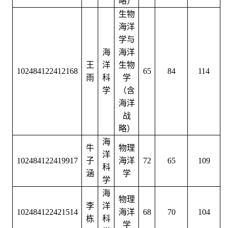
略）
生物
海洋
学与
海
海洋
王
洋
生物
102484122412168
65
84
114
雨
科
学
学
（含
海洋
战
略）
海
牛
物理
洋
102484122419917
子
海洋
72
65
109
科
涵
学
学
海
物理
李
洋
102484122421514
海洋
68
70
104
栋
科
学