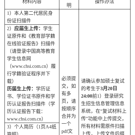
材料内容
操作办法
明
1
）本人第二代居民身
份证扫描件
2
）
应届生上传：
学生
证原件和《教育部学籍
在线验证报告》扫描件
（请登录中国高等教育
学生信息网
（www.chsi.com.cn）履
行学籍验证程序并下
必须提
请确认参加硕士复试
载）
交，如
的考生于
3月20日
历届生上传：
学历证
有多
24:00
前1）登录研究
书、学位证书原件和学
页，请
生招生信息管理信息
历认证报告扫描件（学
按顺序
系统，在“复试材料上
历认证报告下载：
合并为
传”功能中上传提交，
www.chsi.com.cn）
一个
所有材料需原件扫描
3
）个人简历（1页A4纸
pdf文
上传，上传文件后缀
篇幅）