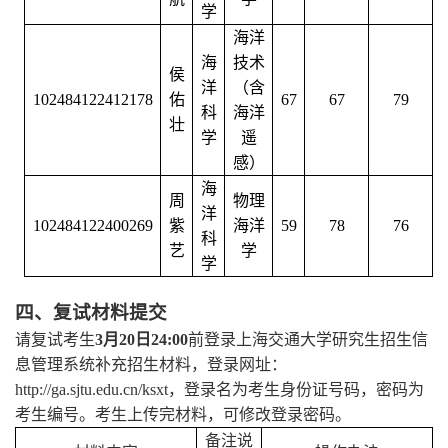
学
海洋
海
技术
侯
洋
（含
102484122412178
佑
67
67
79
科
海洋
壮
学
遥
感）
海
周
物理
洋
102484122400269
紫
海洋
59
78
76
科
艺
学
学
四、复试材料提交
请复试考生
3月20日24:00
前登录上海交通大学研究生招生信
息管理系统补充招生材料，登录网址：
http://ga.sjtu.edu.cn/ksxt
，登录名为考生身份证号码，密码为
考生编号。考生上传完材料，可修改登录密码。
备注说