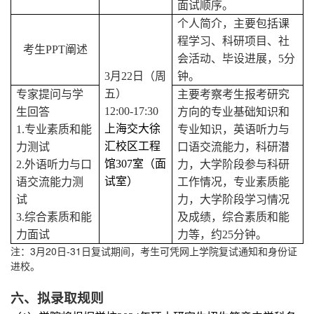
面试顺序。
个人简介，主要包括课
程学习、科研项目、社
考生PPT阐述
会活动、毕设进展，5分
3
月22日（周
钟。
五）
专家提问与学
主要考察考生报考研究
12:00-17:30
生回答
方向的专业基础知识和
上海交大徐
1.
专业素质和能
专业知识，英语听力与
汇校区工程
力测试
口语交流能力，科研潜
馆307室（面
2.
外语听力与口
力，大学阶段参与科研
试室）
语交流能力测
工作情况，专业素质能
试
力，大学阶段学习情况
3.
综合素质和能
及成绩，综合素质和能
力面试
力等，约25分钟。
注：3月20日-31日复试期间，考生可凭网上学院复试通知和身份证
进校。
六、拟录取规则