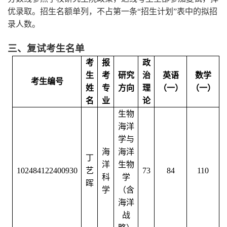
优录取。招生名额单列，不占第一条“招生计划”表中的拟招
录人数。
三、复试考生名单
考
报
政
生
考
研究
治
英语
数学
考生编号
姓
专
方向
理
（一）
（一）
名
业
论
生物
海洋
学与
海
海洋
丁
洋
生物
102484122400930
艺
73
84
110
科
学
晖
学
（含
海洋
战