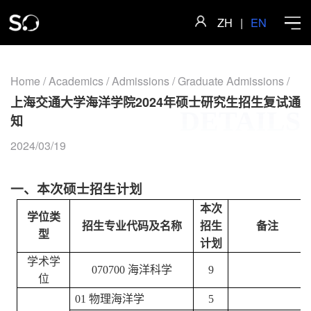
ZH
|
EN
Home
/
Academics
/
Admissions
/
Graduate Admissions
/
上海交通大学海洋学院2024年硕士研究生招生复试通
DETAILS
Home
知
2024/03/19
About
一、本次硕士招生计划
Faculty
本次
学位类
招生专业代码及名称
招生
备注
型
计划
Research
学术学
070700
海洋科学
9
位
Academics
01
物理海洋学
5