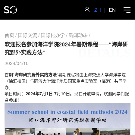
ZH
|
EN
首页
/
国际交流
/
国际化办学
/
新闻动态
/
欢迎报名参加海洋学院2024年暑期课程——“海岸研
DETAILS
首页
究野外实践方法”
2024/04/10
学院概况
首期“
海岸研究野外实践方法
”暑期课程将由上海交通大学海洋学院
（徐汇校区）与同济大学海洋地质国家重点实验室（临港）共同举
办。
师资队伍
项目时间：
2024年7月1日-7月10日
。现在开放申请，欢迎同学们报
名参加！
科学研究
人才培养