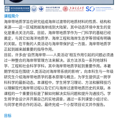
课程简介
海岸带地质学旨在研究组成海岸过渡带的地质材料的性质、结构和
来源——这一区域跨越海岸线到大陆架，其中动态环境中发生的变
化是重点关注内容。目前，海岸带地质学作为一门科学的基础已经
奠定，与其它如海洋地质学、海岸工程和海岸生态学等领域有明确
的关联。在平衡的人类活动与海岸带保护这一方面，海岸带地质学
正起到越来越重要的指导作用。
目前，许多由“自然海岸带——人类活动”相互作用引起的问题必须通
过一种整合的海岸带管理方法来解决。该方法涉及一系列地球科
学、工程和社会科学学科，其中海岸带地质学起到重要作用。本暑
期学校旨在围绕“人类活动对海岸带系统的影响”，向本科生与一年级
研究生介绍海岸带地质学的基本原理与概念，为学生提供这一跨学
科科学的最新动态。本课程中，学生将学习理论、方法和解释技巧
以理解现代海岸带过程以及它们与海岸过渡带地质历史的关联。本
课程的一个重要目标是了解如何解决实际问题和提升沟通技巧。学
生将学会设计并开展自己的实地调查，通过一系列课堂小组讨论、
与同学老师合作的活动，最终完成一个小型项目论文并作报告。
目标