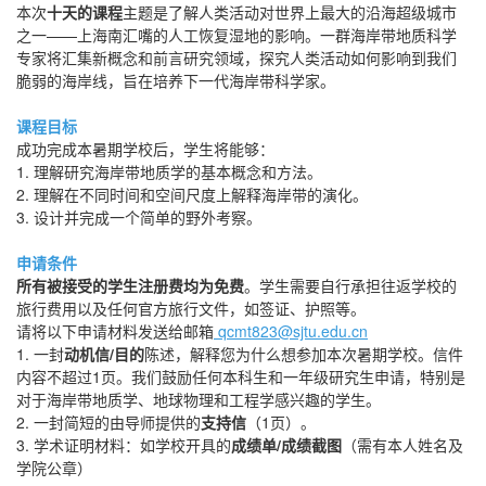
本次
十天的课程
主题是了解人类活动对世界上最大的沿海超级城市
之一——上海南汇嘴的人工恢复湿地的影响。一群海岸带地质科学
专家将汇集新概念和前言研究领域，探究人类活动如何影响到我们
脆弱的海岸线，旨在培养下一代海岸带科学家。
课程目标
成功完成本暑期学校后，学生将能够：
1. 理解研究海岸带地质学的基本概念和方法。
2. 理解在不同时间和空间尺度上解释海岸带的演化。
3. 设计并完成一个简单的野外考察。
申请条件
所有被接受的学生注册费均为免费
。学生需要自行承担往返学校的
旅行费用以及任何官方旅行文件，如签证、护照等。
请将以下申请材料发送给邮箱
qcmt823@sjtu.edu.cn
1. 一封
动机信/目的
陈述，解释您为什么想参加本次暑期学校。信件
内容不超过1页。我们鼓励任何本科生和一年级研究生申请，特别是
对于海岸带地质学、地球物理和工程学感兴趣的学生。
2. 一封简短的由导师提供的
支持信
（1页）。
3. 学术证明材料：如学校开具的
成绩单/成绩截图
（需有本人姓名及
学院公章）