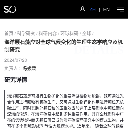
ZH
|
EN
首页
/
科学研究
/
科研内容
/
环球科研
/
全球
/
海洋颗石藻应对全球气候变化的生理生态学响应及机
DETAILS
首页
制研究
2024/07/20
学院概况
负责人：
冯媛媛
研究详情
师资队伍
海洋颗石藻是可进行生物矿化的重要浮游植物功能群，既可通过光
合作用进行颗粒有机碳生产、又可通过生物钙化作用进行颗粒无机
科学研究
碳生产，同时其胞外颗石粒的压重效应加速了上层海水中颗粒碳向
深海的输运，在海洋碳泵中起到多种重要作用。 其在全球海洋中广
布的优势物种赫氏颗石藻已成为海洋碳循环研究中的模式生物，并
人才培养
可在多个海域形成季节性大规模水华。近年来， 随着全球气候变