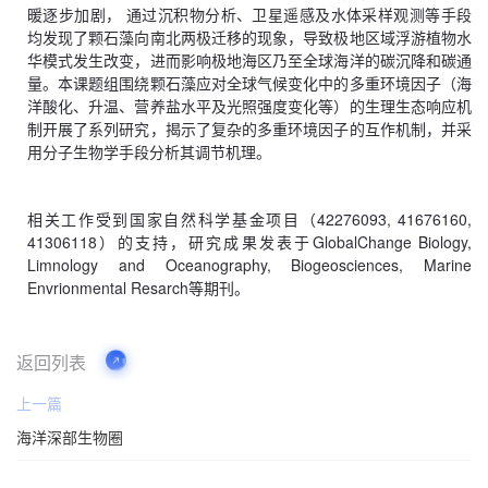
暖逐步加剧， 通过沉积物分析、卫星遥感及水体采样观测等手段
均发现了颗石藻向南北两极迁移的现象，导致极地区域浮游植物水
国际交流
华模式发生改变，进而影响极地海区乃至全球海洋的碳沉降和碳通
量。本课题组围绕颗石藻应对全球气候变化中的多重环境因子（海
洋酸化、升温、营养盐水平及光照强度变化等）的生理生态响应机
学生工作
制开展了系列研究，揭示了复杂的多重环境因子的互作机制，并采
用分子生物学手段分析其调节机理。
党群工作
相关工作受到国家自然科学基金项目（42276093, 41676160,
41306118）的支持，研究成果发表于GlobalChange Biology,
Limnology and Oceanography, Biogeosciences, Marine
海洋之家
Envrionmental Resarch等期刊。
通知公告
返回列表
上一篇
海洋深部生物圈